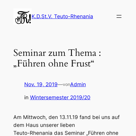
Zum
Inhalt
K.D.St.V. Teuto-Rhenania
springen
Seminar zum Thema :
„Führen ohne Frust“
Nov. 19, 2019
—
Admin
von
in
Wintersemester 2019/20
Am Mittwoch, den 13.11.19 fand bei uns auf
dem Haus unserer lieben
Teuto-Rhenania das Seminar „Führen ohne