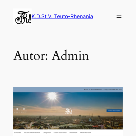
Zum
Inhalt
K.D.St.V. Teuto-Rhenania
springen
Autor:
Admin