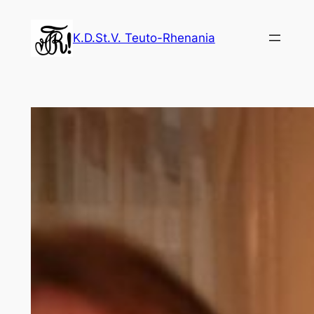
Zum
Inhalt
K.D.St.V. Teuto-Rhenania
springen